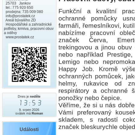
25703 Jankov
tel.: 775 920 650
Funkční a kvalitní pra
prodejna: 735 009 080
info@prostatek.cz
ochranné pomůcky usna
Areál bývalého ZD
farmáři, řemeslníkovi, kuti
Hospodářské a zahradnické
potřeby, krmiva, pracovní obuv
nabízíme pracovní oble
a oděvy
www.prostatek.cz
značek Červa, Emer
trekingovou a jinou obu
nebo například Prestige,
Lemigo nebo nepromoka
Happy Job. Kromě výše
ochranných pomůcek, jako
helmy, rukavice od z
respirátory a ochranné št
ponožky nebo čepice.
Dnes je
neděle
13:53
Věříme, že si u nás dobř
9. srpen 2026
Vámi preferovaný kousek
svátek má
Roman
skladem, s radostí co
značek bleskurychle obje
Události