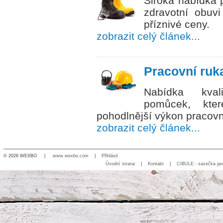
Široká nabídka 
zdravotní obuv
příznivé ceny.
zobrazit celý článek...
Pracovní ruk
Nabídka kval
pomůcek, kte
pohodlnější výkon pracovn
zobrazit celý článek...
© 2026 WEXBO |
www.wexbo.com
|
Přihlásit
Úvodní strana
|
Kontakt
|
CIBULE - sazečka jar