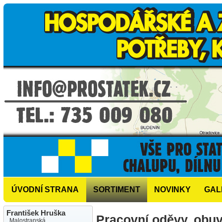
ÚVODNÍ STRANA
SORTIMENT
NOVINKY
GAL
František Hruška
Pracovní oděvy, obu
Malostranská