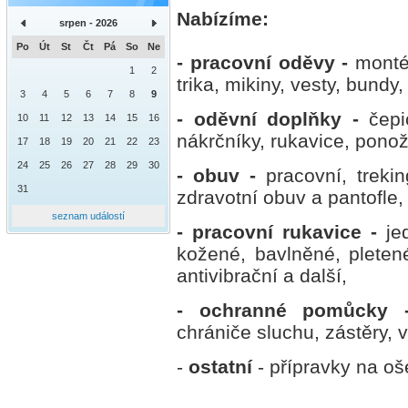
Nabízíme:
srpen - 2026
Po
Út
St
Čt
Pá
So
Ne
- pracovní oděvy -
monté
1
2
trika, mikiny, vesty, bund
3
4
5
6
7
8
9
- oděvní doplňky -
čepi
10
11
12
13
14
15
16
nákrčníky, rukavice, ponož
17
18
19
20
21
22
23
24
25
26
27
28
29
30
- obuv -
pracovní, treki
31
zdravotní obuv a pantofle, 
seznam událostí
- pracovní rukavice -
je
kožené, bavlněné, pletené
antivibrační a další,
- ochranné pomůcky
chrániče sluchu, zástěry, v
-
ostatní
- přípravky na oš