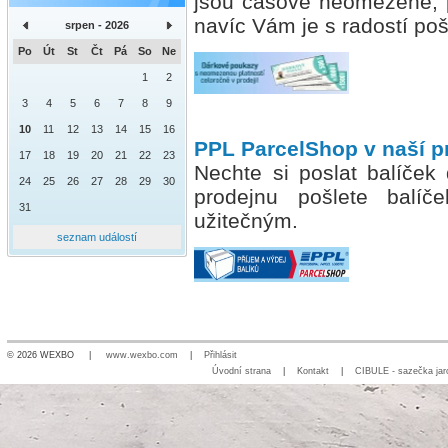
jsou časově neomezené, p
navíc Vám je s radostí p
srpen - 2026
Po
Út
St
Čt
Pá
So
Ne
1
2
3
4
5
6
7
8
9
10
11
12
13
14
15
16
PPL ParcelShop v naší p
17
18
19
20
21
22
23
Nechte si poslat balíček
24
25
26
27
28
29
30
prodejnu pošlete balí
31
užitečným.
seznam událostí
© 2026 WEXBO |
www.wexbo.com
|
Přihlásit
Úvodní strana
|
Kontakt
|
CIBULE - sazečka jar