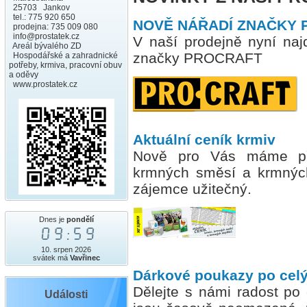
25703 Jankov
tel.: 775 920 650
NOVĚ NÁŘADÍ ZNAČKY
prodejna: 735 009 080
info@prostatek.cz
V naší prodejně nyní najd
Areál bývalého ZD
značky PROCRAFT
Hospodářské a zahradnické
potřeby, krmiva, pracovní obuv
a oděvy
www.prostatek.cz
Aktuální ceník krmiv
Nově pro Vás máme při
krmných směsí a krmnýc
zájemce užitečný.
Dnes je
pondělí
09:59
10. srpen 2026
svátek má
Vavřinec
Dárkové poukazy po celý
Dělejte s námi radost po
Události