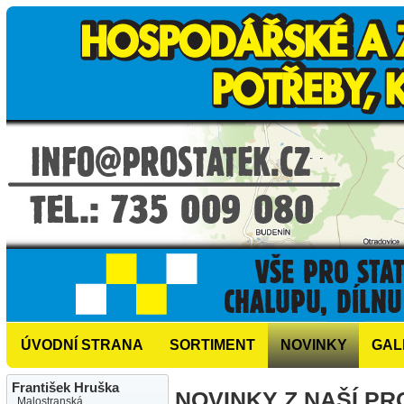
ÚVODNÍ STRANA
SORTIMENT
NOVINKY
GAL
František Hruška
NOVINKY Z NAŠÍ P
Malostranská