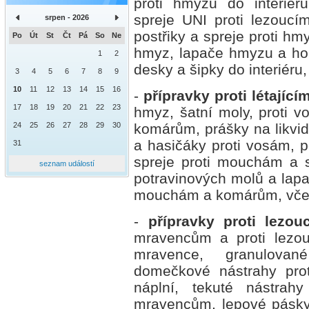
proti hmyzu do interiér
spreje UNI proti lezoucí
srpen - 2026
postřiky a spreje proti hm
Po
Út
St
Čt
Pá
So
Ne
hmyz, lapače hmyzu a hou
1
2
desky a šipky do interiéru,
3
4
5
6
7
8
9
10
11
12
13
14
15
16
-
přípravky proti létajíc
17
18
19
20
21
22
23
hmyz, šatní moly, proti 
24
25
26
27
28
29
30
komárům, prášky na likvid
a hasičáky proti vosám, 
31
spreje proti mouchám a 
seznam událostí
potravinových molů a lapa
mouchám a komárům, včet
-
přípravky proti lezo
mravencům a proti lezo
mravence, granulovan
domečkové nástrahy pro
náplní, tekuté nástrah
mravencům, lepové pásky