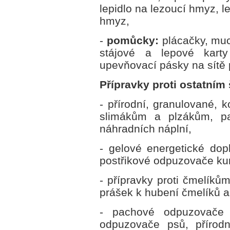
lepidlo na lezoucí hmyz, l
hmyz,
-
pomůcky:
plácačky, muc
stájové a lepové karty
upevňovací pásky na sítě 
Přípravky proti ostatní
- přírodní, granulované, k
slimákům a plzákům, pa
náhradních náplní,
- gelové energetické dop
postřikové odpuzovače ku
- přípravky proti čmelíkům
prášek k hubení čmelíků 
- pachové odpuzovače 
odpuzovače psů, přírod