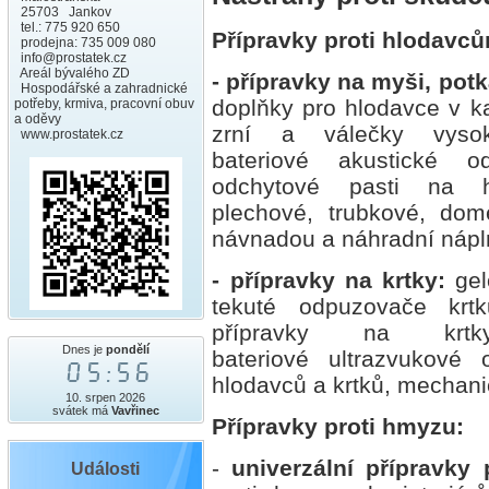
25703 Jankov
tel.: 775 920 650
Přípravky proti hlodavc
prodejna: 735 009 080
info@prostatek.cz
Areál bývalého ZD
- přípravky na myši, pot
Hospodářské a zahradnické
doplňky pro hlodavce v kart
potřeby, krmiva, pracovní obuv
a oděvy
zrní a válečky vysok
www.prostatek.cz
bateriové akustické o
odchytové pasti na h
plechové, trubkové, dom
návnadou a náhradní nápl
- přípravky na krtky:
gel
tekuté odpuzovače krtk
přípravky na krt
Dnes je
pondělí
bateriové ultrazvukové 
05:56
hlodavců a krtků, mechanic
10. srpen 2026
svátek má
Vavřinec
Přípravky proti hmyzu:
-
univerzální přípravky 
Události