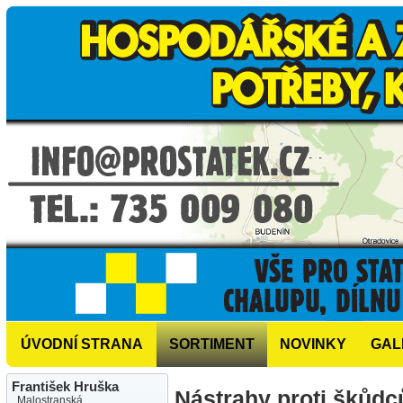
ÚVODNÍ STRANA
SORTIMENT
NOVINKY
GAL
František Hruška
Nástrahy proti škůd
Malostranská