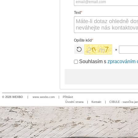
Text
*
Opište kód
*
»
Souhlasím s
zpracováním 
© 2026 WEXBO |
www.wexbo.com
|
Přihlásit
Úvodní strana
|
Kontakt
|
CIBULE - sazečka jar